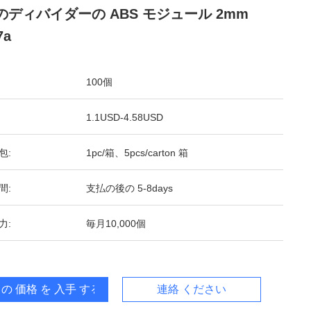
c のディバイダーの ABS モジュール 2mm
7a
100個
1.1USD-4.58USD
包:
1pc/箱、5pcs/carton 箱
間:
支払の後の 5-8days
力:
毎月10,000個
 の 価格 を 入手 する
連絡 ください