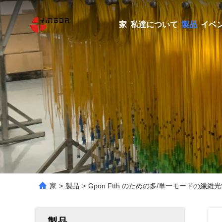
家
私達について
製品
イベ
家
>
製品
>
Gpon Ftth のための多/単一モードの繊維光学
製品