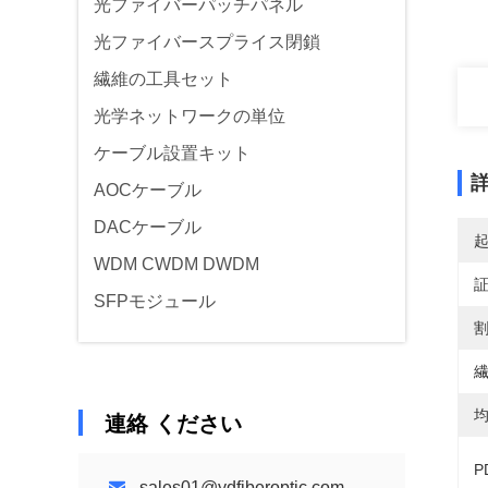
光ファイバーパッチパネル
光ファイバースプライス閉鎖
繊維の工具セット
光学ネットワークの単位
ケーブル設置キット
AOCケーブル
DACケーブル
WDM CWDM DWDM
SFPモジュール
割
繊
均
連絡 ください
P
sales01@ydfiberoptic.com