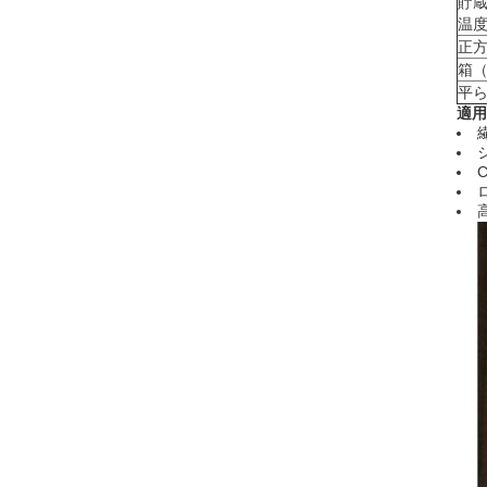
貯
温度
正
箱
平
適用