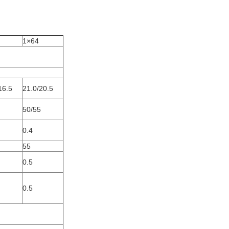
1×64
16.5
21.0/20.5
50/55
0.4
55
0.5
0.5