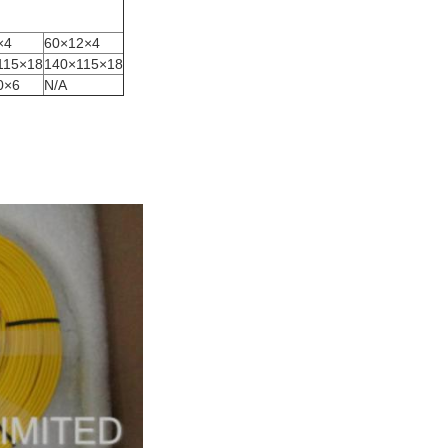
×4
60×12×4
115×18
140×115×18
0×6
N/A