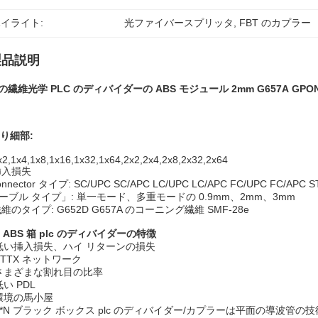
イライト:
光ファイバースプリッタ
, 
FBT のカプラー
製品説明
4 の繊維光学 PLC のディバイダーの ABS モジュール 2mm G657A G
り細部:
x2,1x4,1x8,1x16,1x32,1x64,2x2,2x4,2x8,2x32,2x64
 挿入損失
onnector タイプ: SC/UPC SC/APC LC/UPC LC/APC FC/UPC FC/APC S
ケーブル タイプ」: 単一モード、多重モードの 0.9mm、2mm、3mm
 繊維のタイプ: G652D G657A のコーニング繊維 SMF-28e
 ABS 箱 plc のディバイダーの特徴
低い挿入損失、ハイ リターンの損失
FTTX ネットワーク
さまざまな割れ目の比率
低い PDL
環境の馬小屋
1*N ブラック ボックス plc のディバイダー/カプラーは平面の導波管