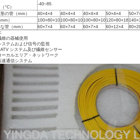
蔵
-40~85
（°C）
方形の管（mm）
40×4×4
40×4×4
40×4×4
50×4×4
50×7
（mm）
100×80×10
100×80×10
100×80×10
120×80×18
140×
らな管（mm）
60×7×4
60×7×4
60×7×4
60×12×4
80×2
:
繊維の器械使用
システムおよび信号の監視
CATV システム及び繊維センサー
ローカルエリア・ネットワーク
高速通信システム