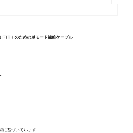
PON FTTH のための単モード繊維ケーブル
T
の技術に基づいています