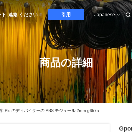
ント
連絡 ください
引用
Japanese
商品の詳細
 Plc のディバイダーの ABS モジュール 2mm g657a
Gp