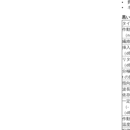
黒い
タ
作
（n
繊
挿
（d
リ
（d
分極 
t 
指向
波
依存
一
（- 
（d
作
温度