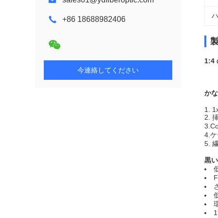
ハ
+86 18688982406
1:
今連絡してください
かな
1. 1
2.
3.C
4.
5.
黒い