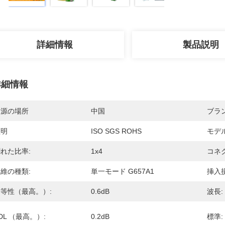
詳細情報
製品説明
詳細情報
起源の場所
中国
ブラ
証明
ISO SGS ROHS
モデ
れた比率:
1x4
コネク
維の種類:
単一モード G657A1
挿入損
等性（最高。）:
0.6dB
波長:
DL （最高。）:
0.2dB
標準: