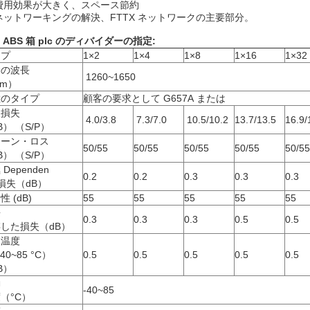
費用効果が大きく、スペース節約
ネットワーキングの解決、FTTX ネットワークの主要部分。
 ABS 箱 plc のディバイダーの指定:
イプ
1×2
1×4
1×8
1×16
1×32
動の波長
1260~1650
m）
維のタイプ
顧客の要求として G657A または
入損失
4.0/3.8
7.3/7.0
10.5/10.2
13.7/13.5
16.9/
B） （S/P）
ターン・ロス
50/55
50/55
50/55
50/55
50/55
B） （S/P）
Dependen
0.2
0.2
0.3
0.3
0.3
の損失（dB）
性 (dB)
55
55
55
55
55
長
0.3
0.3
0.3
0.5
0.5
した損失（dB）
定温度
40~85 °C）
0.5
0.5
0.5
0.5
0.5
B）
動
-40~85
（°C）